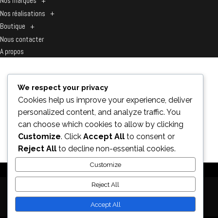
Nos marques
+
Nos réalisations
+
Boutique
+
Nous contacter
A propos
We respect your privacy
Accueil
/
Pièce origine
/ Pièces Vespa
Cookies help us improve your experience, deliver
PIÈCES VESPA
personalized content, and analyze traffic. You
can choose which cookies to allow by clicking
Customize
. Click
Accept All
to consent or
Aucun produit ne correspond à votre
Reject All
to decline non-essential cookies.
sélection.
Customize
Facebook
Reject All
Instagram
Accept All
Website design by
HNX DESIGN