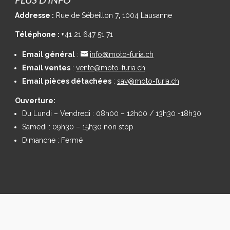
Addresse :
Rue de Sébeillon 7
,
1004 Lausanne
Téléphone :
+
41
21 647 51 71
Email général
:
info@moto-furia.ch
Email ventes
:
vente@moto-furia.ch
Email pièces détachées
:
sav@moto-furia.ch
Ouverture:
Du Lundi – Vendredi : 08h00 – 12h00 / 13h30 -18h30
Samedi : 09h30 – 15h30 non stop
Dimanche : Fermé