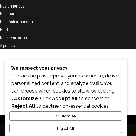
Nos annonces
Nos marques
+
Nos réalisations
+
Boutique
+
Nous contacter
A propos
We respect your privacy
Accueil
/ Moto Guzzi
Cookies help us improve your experience, deliver
MOTO GUZZI
personalized content, and analyze traffic. You
can choose which cookies to allow by clicking
Customize
. Click
Accept All
to consent or
Aucun produit ne correspond à votre
Reject All
to decline non-essential cookies.
sélection.
Customize
Facebook
Reject All