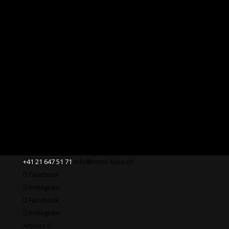
+41 21 647 51 71
info@moto-furia.ch
Facebook
Instagram
Facebook
Instagram
Articles 0