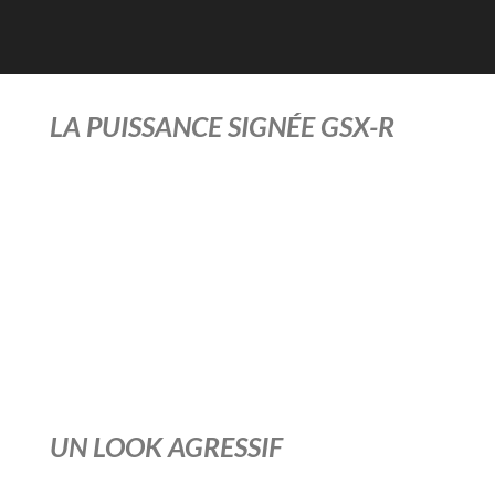
LA PUISSANCE SIGNÉE GSX-R
Issue de la course, et développée pour la route :
cette nouvelle GSX-S 950 devient votre moto
préférée pour vos trajets ! En ville ou sur autoroute,
aucun compromis n’est nécessaire pour vous
satisfaire. Le châssis vous procurera un sentiment
de confort et sera aussi à son aise en ville que sur
circuit. Ce sentiment de puissance vous
accompagnera sur vos trajets. Ne réfléchissez plus,
bienvenue à bord de votre nouveau bolide.
UN LOOK AGRESSIF
Depuis les vis, en passant par les lignes sauvages