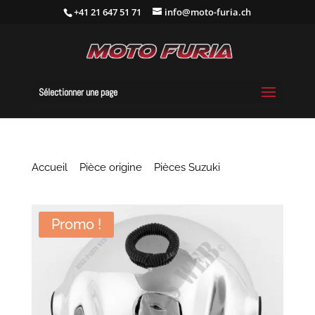
+41 21 647 51 71
info@moto-furia.ch
Sélectionner une page
Accueil
/
Pièce origine
/
Pièces Suzuki
/ Cuvelage
de phare
Promo !