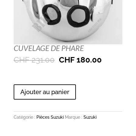
CUVELAGE DE PHARE
Le
Le
CHF
231.00
CHF
180.00
prix
prix
initial
actuel
1 en stock
était :
est :
quantité
CHF 231.00.
CHF 180.
Ajouter au panier
de
Cuvelage
de
Catégorie :
Pièces Suzuki
Marque :
Suzuki
phare