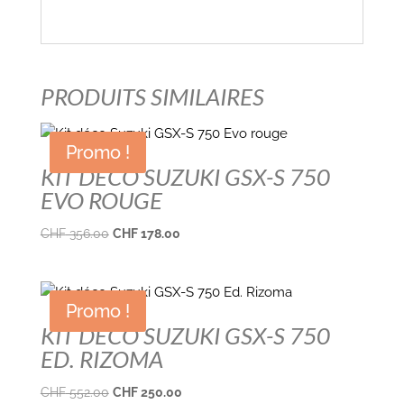
Etat: Neuf dans son emballage
PRODUITS SIMILAIRES
Promo !
KIT DÉCO SUZUKI GSX-S 750
EVO ROUGE
Le
Le
CHF
356.00
CHF
178.00
prix
prix
initial
actuel
était :
est :
Promo !
CHF 356.00.
CHF 178.00.
KIT DÉCO SUZUKI GSX-S 750
ED. RIZOMA
Le
Le
CHF
552.00
CHF
250.00