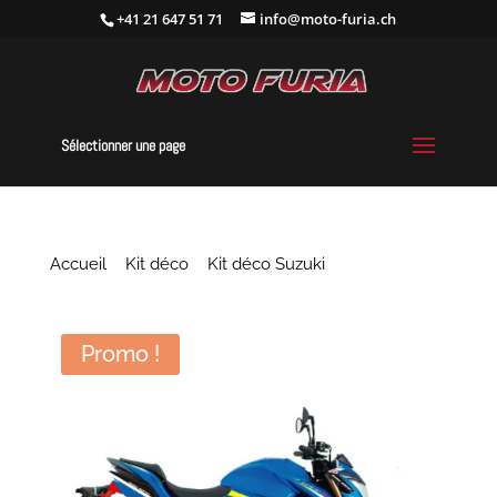
+41 21 647 51 71
info@moto-furia.ch
Sélectionner une page
Accueil
/
Kit déco
/
Kit déco Suzuki
/ Kit déco
Suzuki GSX-S 1000 Moto GP
Promo !